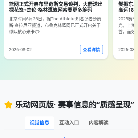
篮网正式开启布里奇斯交易谈判，火箭送出
樊振东上
探花签+杰伦·格林遭篮网索要更多筹码
高远18
北京时间6月26日，据The Athletic知名记者沙姆
2025
斯·查拉尼亚报道，布鲁克林篮网已正式开启关于
光，上海
球队核心米卡尔·
首，而效
2026-08-02
查看详情
2026-08-
乐动网页版
· 赛事信息的“质感呈现”
视觉信息
互动入口
内容解读