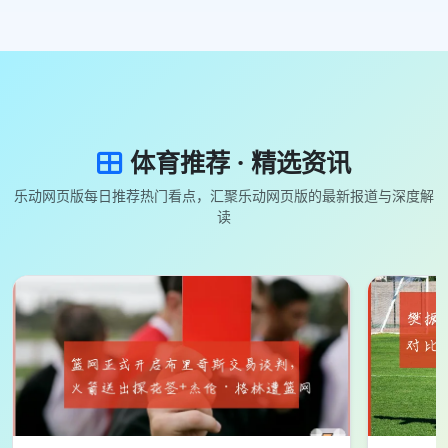
体育推荐 · 精选资讯
乐动网页版每日推荐热门看点，汇聚乐动网页版的最新报道与深度解
读