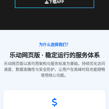
下载APP
为什么选择我们？
乐动网页版 · 稳定运行的服务体系
乐动网页版以高可用架构与服务标准为基础，持续优化访问
速度、数据准确性与安全防护，让用户在高峰时段也能顺畅
使用核心功能。