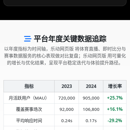
平台年度关键数据追踪
以年度指标为时间轴，乐动网页版 将体育直播、即时比分与
赛事数据服务的核心表现做对比复盘；乐动网页版 用可量化
的增长与优化结果，呈现平台稳定迭代与体验提升路径。
指标
2023
2024
增长率
月活跃用户（MAU）
720,000
905,000
+25.7%
覆盖赛事场次
92,000
106,800
+16.1%
平均响应时间
0.24s
0.17s
-29.2%