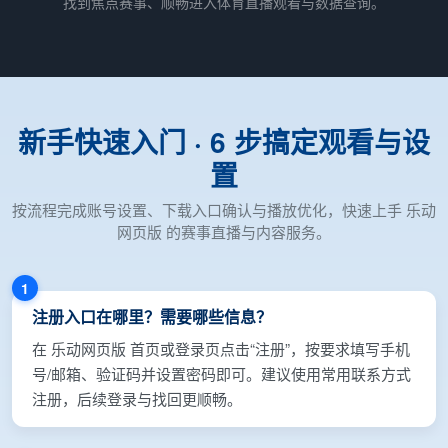
找到焦点赛事、顺畅进入体育直播观看与数据查询。
新手快速入门 · 6 步搞定观看与设
置
按流程完成账号设置、下载入口确认与播放优化，快速上手 乐动
网页版 的赛事直播与内容服务。
1
注册入口在哪里？需要哪些信息？
在 乐动网页版 首页或登录页点击“注册”，按要求填写手机
号/邮箱、验证码并设置密码即可。建议使用常用联系方式
注册，后续登录与找回更顺畅。