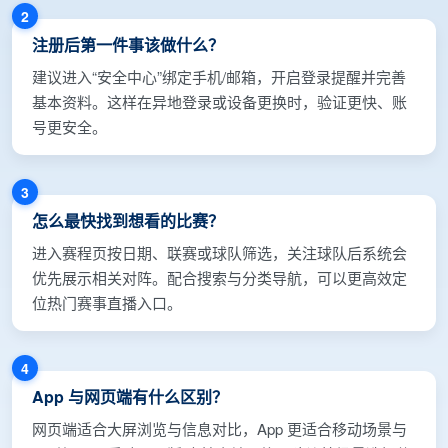
2
注册后第一件事该做什么？
建议进入“安全中心”绑定手机/邮箱，开启登录提醒并完善
基本资料。这样在异地登录或设备更换时，验证更快、账
号更安全。
3
怎么最快找到想看的比赛？
进入赛程页按日期、联赛或球队筛选，关注球队后系统会
优先展示相关对阵。配合搜索与分类导航，可以更高效定
位热门赛事直播入口。
4
App 与网页端有什么区别？
网页端适合大屏浏览与信息对比，App 更适合移动场景与